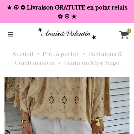
★ ☮︎ ✿ Livraison GRATUITE en point relais
✿ ☮︎ ★
0
Accueil
>
Prêt à porter
>
Pantalons &
Combinaisons
>
Pantalon Mya Beige